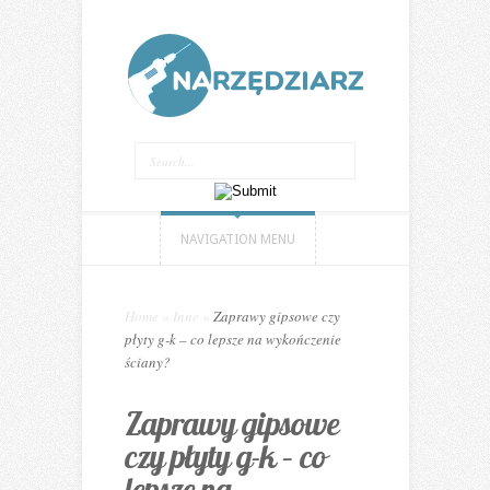
NAVIGATION MENU
Home
»
Inne
»
Zaprawy gipsowe czy
płyty g-k – co lepsze na wykończenie
ściany?
Zaprawy gipsowe
czy płyty g-k – co
lepsze na