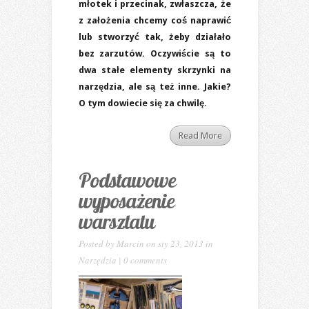
młotek i przecinak, zwłaszcza, że
z założenia chcemy coś naprawić
lub stworzyć tak, żeby działało
bez zarzutów. Oczywiście są to
dwa stałe elementy skrzynki na
narzędzia, ale są też inne. Jakie?
O tym dowiecie się za chwilę.
Read More
Podstawowe
wyposażenie
warsztatu
Posted by
Marcin
on sty 23, 2013 in
Narzędzia
|
0 comments