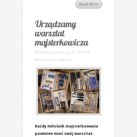
Read More
Urządzamy
warsztat
majsterkowicza
Posted by
user
on cze 21, 2011 in
Warsztat
|
0 comments
Każdy miłośnik majsterkowania
powinien mieć swój warsztat.