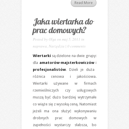
Read More
Jaka wiertarka do
prac domowych?
Posted by
Olga
on maj 5, 2011 in
naprawa
,
Narzędzia
|
0 comments
Wiertarki
są dzielone na dwie grupy:
dla
amatorów-majsterkowiczów
i
profesjonalistów
. Dzieli je duża
różnica cenowa i jakościowa.
Wiertarki używane w firmach
rzemieślniczych czy usługowych
muszą być dużo bardziej wytrzymałe
co wiąże się z wysoką ceną. Natomiast
jeżeli ma ona służyć wykonywaniu
drobnych prac domowych w
zupełności wystarczy słabsza, bo