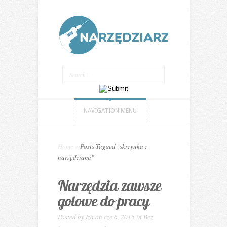
NAVIGATION MENU
Home
»
Posts Tagged
"
skrzynka z
narzędziami"
Narzędzia zawsze
gotowe do pracy
Posted by
Iza
on cze 6, 2015 in
Bez