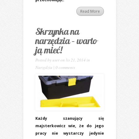
Read More
Skrzynka na
narzędzia – warto
ją mieć!
Posted by
user
on lis 21, 2014 in
Narzędzia
|
0 comments
Każdy szanujący się
majsterkowicz wie, że do jego
pracy nie wystarczy jedynie