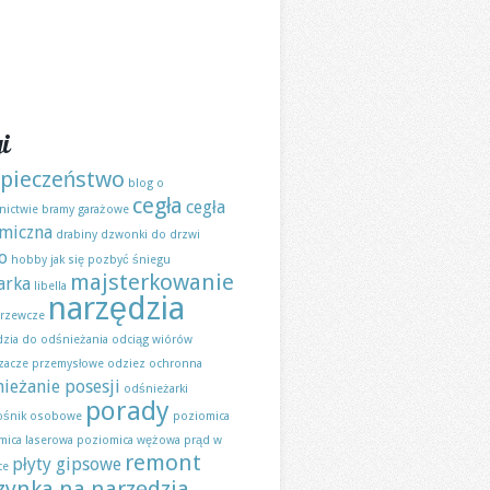
i
pieczeństwo
blog o
cegła
cegła
nictwie
bramy garażowe
miczna
drabiny
dzwonki do drzwi
o
hobby
jak się pozbyć śniegu
majsterkowanie
arka
libella
narzędzia
grzewcze
dzia do odśnieżania
odciąg wiórów
zacze przemysłowe
odziez ochronna
ieżanie posesji
odśnieżarki
porady
śnik osobowe
poziomica
mica laserowa
poziomica wężowa
prąd w
remont
płyty gipsowe
ce
zynka na narzędzia