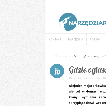
KONTAKT
NARZĘDZIA
PORADY
KONTAKT
NARZĘDZIA
PORADY
Home
»
Inne
»
Gdzie ogłaszać swoje usł
Gdzie ogłas
ŚR.
10
Posted by
user
on cze 10, 20
Niejeden majsterkowicz
ale też w domach wszy
krany, wymienia żaró
skrzypiące drzwi, wresz