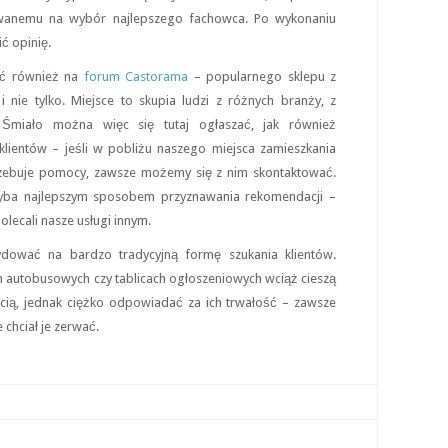
owanemu na wybór najlepszego fachowca. Po wykonaniu
ć opinię.
ć również na
forum Castorama
– popularnego sklepu z
 nie tylko. Miejsce to skupia ludzi z różnych branży, z
 Śmiało można więc się tutaj ogłaszać, jak również
lientów – jeśli w pobliżu naszego miejsca zamieszkania
trzebuje pomocy, zawsze możemy się z nim skontaktować.
yba najlepszym sposobem przyznawania rekomendacji –
lecali nasze usługi innym.
dować na bardzo tradycyjną formę szukania klientów.
h autobusowych czy tablicach ogłoszeniowych wciąż cieszą
cią, jednak ciężko odpowiadać za ich trwałość – zawsze
e chciał je zerwać.