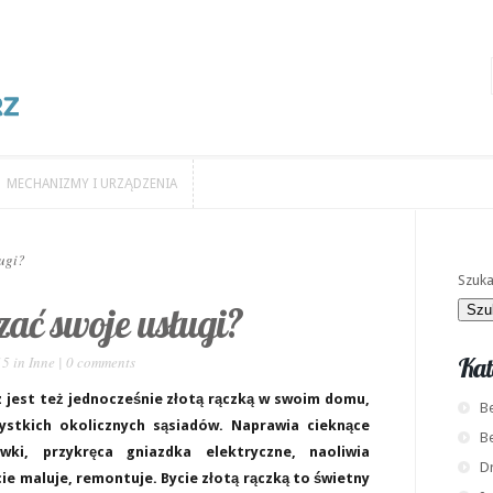
MECHANIZMY I URZĄDZENIA
MECHANIZMY I URZĄDZENIA
ugi?
Szuka
zać swoje usługi?
Kat
15 in
Inne
|
0 comments
 jest też jednocześnie złotą rączką w swoim domu,
Be
stkich okolicznych sąsiadów. Naprawia cieknące
B
wki, przykręca gniazdka elektryczne, naoliwia
D
cie maluje, remontuje. Bycie złotą rączką to świetny