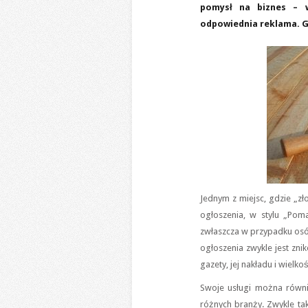
pomysł na biznes – wy
odpowiednia reklama. Gd
Jednym z miejsc, gdzie „złot
ogłoszenia, w stylu „Poma
zwłaszcza w przypadku osó
ogłoszenia zwykle jest znik
gazety, jej nakładu i wielko
Swoje usługi można równ
różnych branży. Zwykle ta