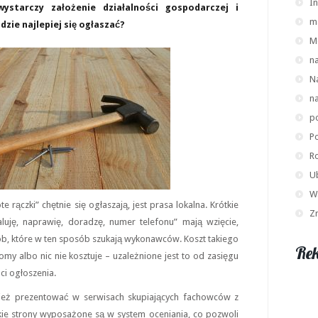
I
starczy założenie działalności gospodarczej i
m
zie najlepiej się ogłaszać?
M
n
N
na
p
P
R
U
W
e rączki” chętnie się ogłaszają, jest prasa lokalna. Krótkie
Z
luję, naprawię, doradzę, numer telefonu” mają wzięcie,
b, które w ten sposób szukają wykonawców. Koszt takiego
Re
omy albo nic nie kosztuje – uzależnione jest to od zasięgu
ści ogłoszenia.
ież prezentować w serwisach skupiających fachowców z
kie strony wyposażone są w system oceniania, co pozwoli