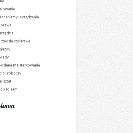
nne
alowanie
echanizmy i urządzenia
aprawa
arzędzia
rzędzia stolarskie
ojazdy
orady
odzinne majsterkowanie
biór roboczy
arsztat
rób to sam
klama