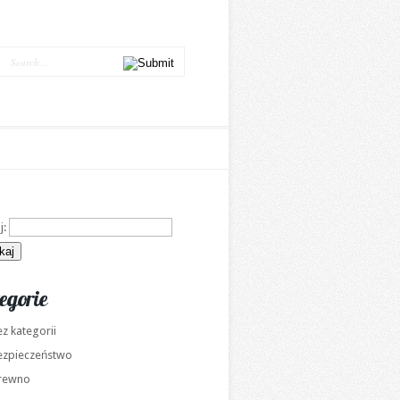
j:
egorie
z kategorii
ezpieczeństwo
rewno