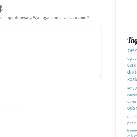
y
anie opublikowany.
Wymagane pola są oznaczone
*
Tag
bez
ogrod
cera
dłut
kosi
maty 
narzę
odkur
odśn
podno
pozio
łazien
skr